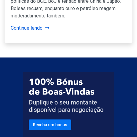
políticas do BCE, BoJ e tensão entre China e Japão.
Bolsas recuam, enquanto ouro e petróleo reagem
moderadamente também.
Continue lendo