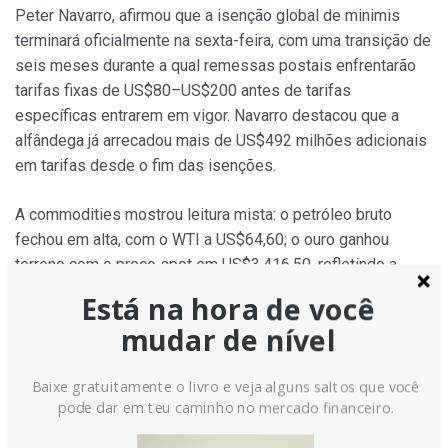
Peter Navarro, afirmou que a isenção global de minimis
terminará oficialmente na sexta-feira, com uma transição de
seis meses durante a qual remessas postais enfrentarão
tarifas fixas de US$80–US$200 antes de tarifas
específicas entrarem em vigor. Navarro destacou que a
alfândega já arrecadou mais de US$492 milhões adicionais
em tarifas desde o fim das isenções.
A commodities mostrou leitura mista: o petróleo bruto
fechou em alta, com o WTI a US$64,60; o ouro ganhou
terreno com o preço spot em US$3.416,50, refletindo a
fraqueza do dólar; e o Bitcoin também avançou para cerca
Está na hora de você
de US$112.034, fortalecendo o tom de maior apetite ao
mudar de nível
risco. O feriado do Dia do Trabalho nos EUA encerra o fim
de semana, e a retomada dos mercados está prevista para
Baixe gratuitamente o livro e veja alguns saltos que você
amanhã.
pode dar em teu caminho no mercado financeiro.