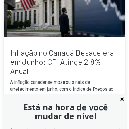
Inflação no Canadá Desacelera
em Junho: CPI Atinge 2,8%
Anual
A inflação canadense mostrou sinais de
arrefecimento em junho, com o Índice de Preços ao
Consumidor (CPI) registrando alta de 2,8% na
comparação anual. O resultado ficou abaixo das
Está na hora de você
expectativas do mercado e representa uma queda em
mudar de nível
relação aos 3,2% de maio. A inflação mensal recuou
0,4%.