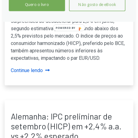
abaixo do esperado
Quero o livro
Não gosto de eBook
A inflação anual ao consumidor (CPI) na Alemanha
surpreendeu ao desacelerar para 2,3% em junho,
segundo estimativa preliminar, ficando abaixo dos
POWERED BY
2,5% previstos pelo mercado. O índice de preços ao
consumidor harmonizado (HICP), preferido pelo BCE,
também apresentou números inferiores às
expectativas, impactando o par EUR/USD.
Continue lendo
Alemanha: IPC preliminar de
setembro (HICP) em +2,4% a.a.
vs +2,2% esperado