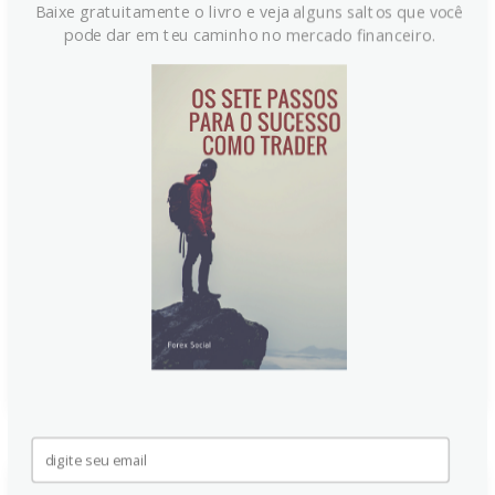
Baixe gratuitamente o livro e veja alguns saltos que você
pode dar em teu caminho no mercado financeiro.
Índice Dólar: Riscos de Alta
Persistem, Aponta ING
O Índice do Dólar (DXY) encontra suporte em 100.60,
com riscos de alta mantidos, segundo a ING. A
volatilidade cambial G7 está baixa, e o carry trade
atrativo, com taxas de depósitos em dólar de uma
semana no topo do G10. Minutas hawkish do FOMC
sob Kevin Warsh são um fator chave de apoio.
Continue lendo