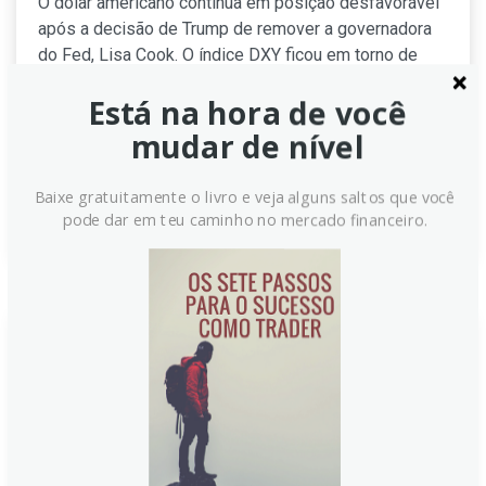
O dólar americano continua em posição desfavorável
após a decisão de Trump de remover a governadora
do Fed, Lisa Cook. O índice DXY ficou em torno de
98,65, enquanto analistas de câmbio da OCBC,
Está na hora de você
Frances Cheung e Christopher Wong, apontam
possíveis negociações em duas direções no curto
mudar de nível
prazo pela frente.
Baixe gratuitamente o livro e veja alguns saltos que você
Continue lendo
pode dar em teu caminho no mercado financeiro.