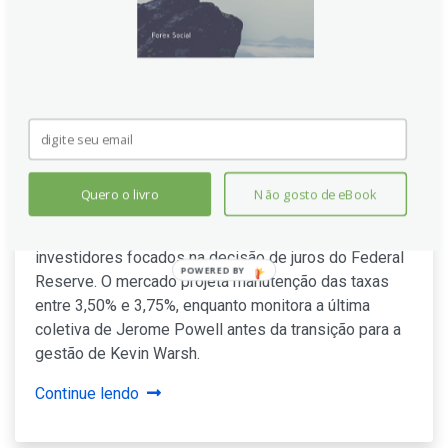
Dólar em compasso de espera:
Mercado aguarda decisão do
Fed e transição de Powell
Quero o livro
Não gosto de eBook
O Índice do Dólar (DXY) opera em estabilidade
próximo de 98,65 nesta quarta-feira, com
investidores focados na decisão de juros do Federal
POWERED
Reserve. O mercado projeta manutenção das taxas
BY
entre 3,50% e 3,75%, enquanto monitora a última
coletiva de Jerome Powell antes da transição para a
gestão de Kevin Warsh.
Continue lendo