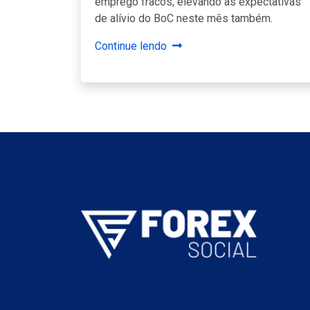
emprego fracos, elevando as expectativas
de alívio do BoC neste mês também.
Continue lendo