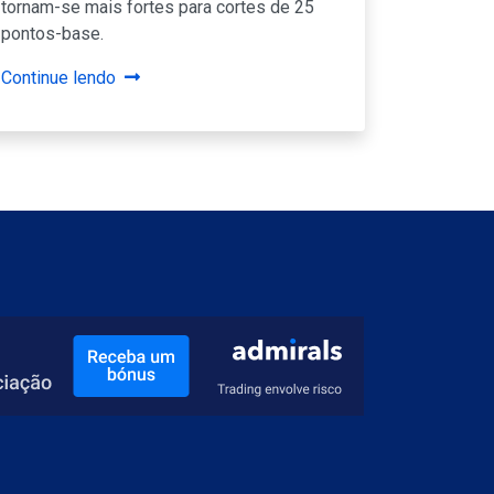
tornam-se mais fortes para cortes de 25
pontos-base.
Continue lendo