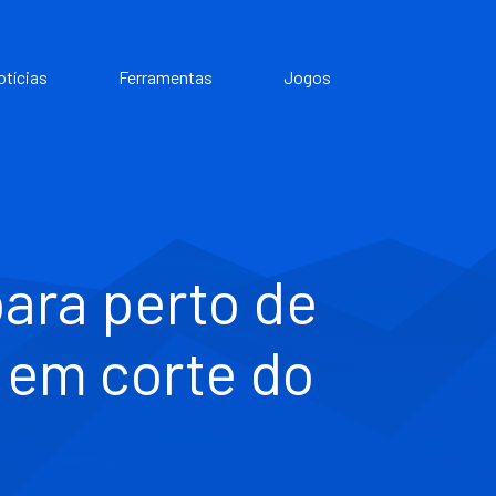
otícias
Ferramentas
Jogos
para perto de
 em corte do