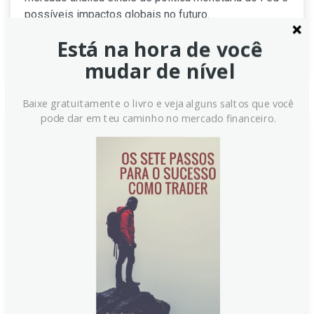
possíveis impactos globais no futuro.
Está na hora de você
Continue lendo
mudar de nível
Baixe gratuitamente o livro e veja alguns saltos que você
pode dar em teu caminho no mercado financeiro.
USD/JPY permanece acima de
148,00 com o NFP em evidência
O USD/JPY sobe lentamente, apoiado pelo dólar
firme que pressiona o iene. Dados americanos
indicam quebra na recuperação do emprego, com
contratação desacelerando, menos vagas abertas e
demissões aumentando. O mercado aguarda o
relatório de payrolls não agrícolas (NFP), o principal
risco de evento da semana para as autoridades