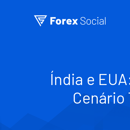
Ir para o conteúdo
Índia e EUA
Cenário 