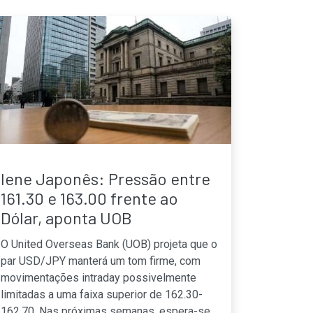
Iene Japonês: Pressão entre
161.30 e 163.00 frente ao
Dólar, aponta UOB
O United Overseas Bank (UOB) projeta que o
par USD/JPY manterá um tom firme, com
movimentações intraday possivelmente
limitadas a uma faixa superior de 162.30-
162.70. Nas próximas semanas, espera-se