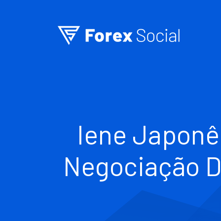
Ir para o conteúdo
Iene Japonê
Negociação D