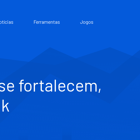
otícias
Ferramentas
Jogos
se fortalecem,
nk