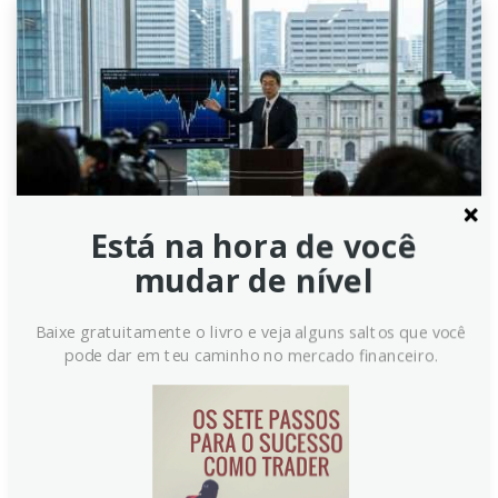
Está na hora de você
mudar de nível
Iene Japonês: Lateraliza contra
o Dólar após oscilações bruscas
Baixe gratuitamente o livro e veja alguns saltos que você
pode dar em teu caminho no mercado financeiro.
– MUFG
Após um período de alta volatilidade, o Iene Japonês
(JPY) encerrou a semana com movimento lateral
contra o Dólar dos EUA (USD), segundo análise da
MUFG. O par USD/JPY oscilou entre as faixas de 155