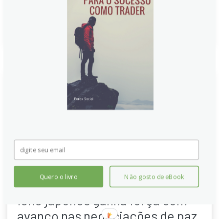
perto os desdobramentos das conversas na Suíça.
Continue lendo
Quero o livro
Não gosto de eBook
Iene japonês ganha força com
avanço nas negociações de paz