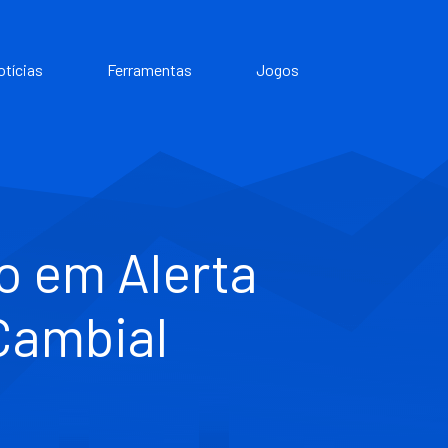
otícias
Ferramentas
Jogos
o em Alerta
Cambial