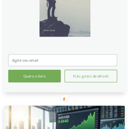
Libra após dados melhores na
Zona do Euro e Reino Unido
O par EUR/GBP opera perto de 0.8550, com pouca
variação diária, apesar de dados de PMIs da
Alemanha, Zona do Euro e Reino Unido superarem as
expectativas. A aversão ao risco global, impulsionada
por tensões no Oriente Médio, limita os movimentos
das moedas europeias, mantendo o mercado
cauteloso.
Quero o livro
Não gosto de eBook
Continue lendo