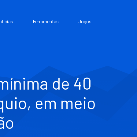
otícias
Ferramentas
Jogos
 mínima de 40
óquio, em meio
ão