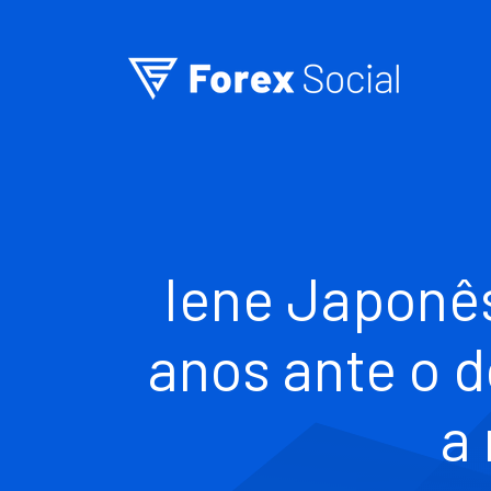
Ir para o conteúdo
Iene Japonês
anos ante o d
a