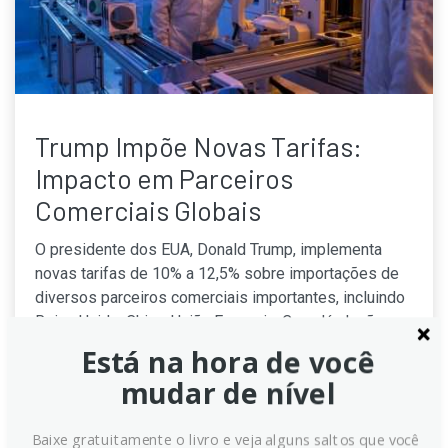
Trump Impõe Novas Tarifas:
Impacto em Parceiros
Comerciais Globais
O presidente dos EUA, Donald Trump, implementa
novas tarifas de 10% a 12,5% sobre importações de
diversos parceiros comerciais importantes, incluindo
Reino Unido, China, União Europeia, Canadá, Japão e
Índia. A medida visa reconstruir a 'muralha tarifária'
Está na hora de você
americana e entra em vigor nesta sexta-feira.
mudar de nível
Continue lendo
Baixe gratuitamente o livro e veja alguns saltos que você