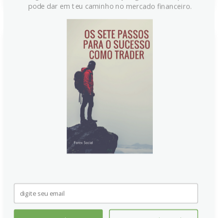
pode dar em teu caminho no mercado financeiro.
México impõe tarifas de 50%
sobre carros chineses sob
pressão dos EUA, impacto de
US$ 52 bilhões
México planeja aumentar tarifas sobre carros
chineses para 50% e expandir a reforma de impostos
que atinge US$ 52 bilhões em importações. As
medidas, que também atingem aço, têxteis e
brinquedos, visam preservar empregos e manter
veículos fora de preços de referência, numa resposta
à pressão norte-americana sobre a China.
Continue lendo