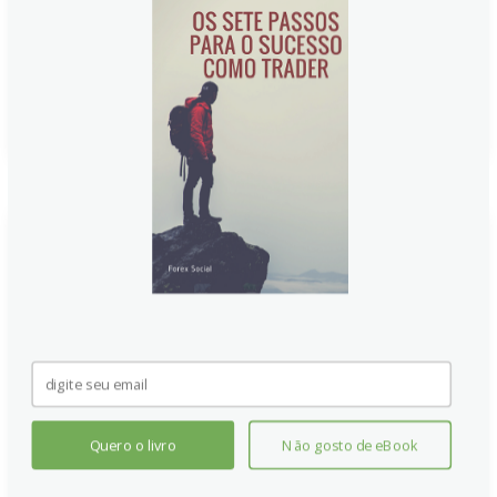
ambiente desafiador para o horizonte do próximo
trimestre, com sinais de volatilidade.
Continue lendo
Goldman Sachs mantém
previsão de preço Brent/WTI
para 2025 inalterada
Goldman Sachs mantém a previsão de preço
Brent/WTI para 2025, próxima aos contratos futuros,
com a projeção para 2026 de US$56 (Brent) e US$52
Quero o livro
Não gosto de eBook
(WTI). O banco prevê um leve superávit de óleo em
2026, impulsionado pela oferta nas Américas, que