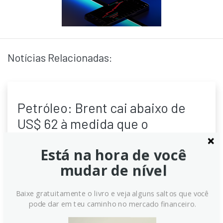
Notícias Relacionadas:
Petróleo: Brent cai abaixo de
US$ 62 à medida que o
excedente global de petróleo se
Está na hora de você
aprofunda – ING
mudar de nível
Brent caiu abaixo de US$ 62, refletindo o aumento do
excedente global de petróleo e dúvidas sobre a
Baixe gratuitamente o livro e veja alguns saltos que você
demanda. Analistas citam estoques elevados, retorno
pode dar em teu caminho no mercado financeiro.
de produção e incertezas econômicas como
impulsionadores da baixa. O mercado sinaliza um