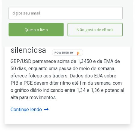
GBP/USD fica próximo de
Quero o livro
Não gosto de eBook
níveis-chave antes de sessão
silenciosa
POWERED BY
GBP/USD permanece acima de 1,3450 e da EMA de
50 dias, enquanto uma pausa de meio de semana
oferece fôlego aos traders. Dados dos EUA sobre
PIB e PCE devem ditar ritmo até fim da semana, com
o gráfico diário indicando entre 1,34 e 1,36 e potencial
alta para movimentos.
Continue lendo