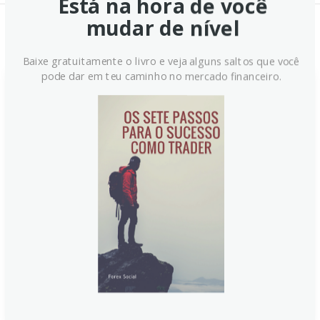
Está na hora de você
mudar de nível
Notícias Relacionadas:
Baixe gratuitamente o livro e veja alguns saltos que você
pode dar em teu caminho no mercado financeiro.
GBP/USD abre caminho para
visita a 1,3600
GBP/USD continua a se recuperar após recuo na
sexta-feira, superando 1,3500 enquanto o dólar
americano recua no início da semana. Com os
mercados dos EUA fechados devido ao feriado, a
compra de Cable se intensifica, mirando 1,3600, em
meio a expectativas de cortes de juros pelo Fed no
fim ciclo.
Continue lendo