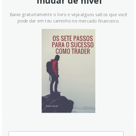
mudar de nível
possivelmente romper acima de
Baixe gratuitamente o livro e veja alguns saltos que você
1,3595 – Grupo UOB
pode dar em teu caminho no mercado financeiro.
GBP/USD pode testar e possivelmente romper acima
de 1,3595, mas não espera-se sustentação acima
desse nível. Analistas da UOB destacam que apenas
um rompimento e fechamento acima de 1,3595
sinalizariam alta persistente. A visão de curto prazo
sugere que o GBP permaneça em uma faixa entre
1,3500 e 1,3595, com necessidade de confirmação
para valorização futura.
Continue lendo