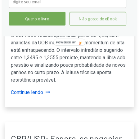
GBP/USD: Momentum em
declínio limita a força da libra,
Quero o livro
Não gosto de eBook
aponta UOB
O GBP/USD recuou após tocar perto de 1,36, com
analistas da UOB indicando que o momentum de alta
POWERED BY
está enfraquecendo. O intervalo intradiário sugerido
entre 1,3495 e 1,3555 persiste, mantendo a libra sob
pressão e sinalizando pouca probabilidade de novos
ganhos no curto prazo. A leitura técnica aponta
resistência provável.
Continue lendo
GBP/USD: Espera-se negociar