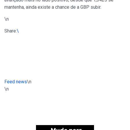
mantenha, ainda existe a chance de a GBP subir.
\n
Share:
\
Feed news
\n
\n