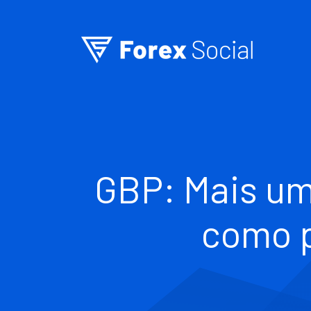
Ir para o conteúdo
GBP: Mais uma
como p