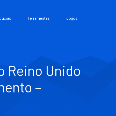
otícias
Ferramentas
Jogos
do Reino Unido
mento –