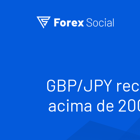
Ir para o conteúdo
GBP/JPY rec
acima de 200