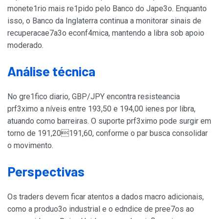
monete1rio mais re1pido pelo Banco do Jape3o. Enquanto
isso, o Banco da Inglaterra continua a monitorar sinais de
recuperacae7a3o econf4mica, mantendo a libra sob apoio
moderado.
Análise técnica
No gre1fico diario, GBP/JPY encontra resisteancia
prf3ximo a níveis entre 193,50 e 194,00 ienes por libra,
atuando como barreiras. O suporte prf3ximo pode surgir em
torno de 191,20191,60, conforme o par busca consolidar
o movimento.
Perspectivas
Os traders devem ficar atentos a dados macro adicionais,
como a produo3o industrial e o edndice de pree7os ao