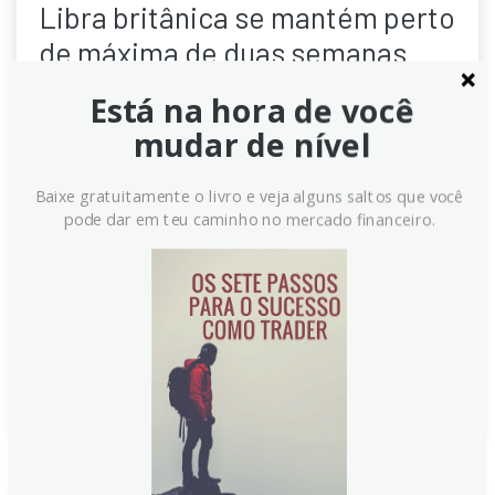
Libra britânica se mantém perto
de máxima de duas semanas
frente ao iene fraco;
Está na hora de você
compradores ignoram dados
mudar de nível
ruins do varejo
Baixe gratuitamente o livro e veja alguns saltos que você
A Libra esterlina permanece próxima de sua máxima
pode dar em teu caminho no mercado financeiro.
de duas semanas contra o iene, que se enfraquece
com os riscos econômicos do Oriente Médio. Apesar
dos dados ruins do varejo britânico e da incerteza
política, o mercado mantém a expectativa de um
aumento de juros pelo Banco da Inglaterra em 2026.
Continue lendo