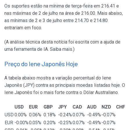
Os suportes estão na mínima de terça-feira em 216.41 e
nas máximas de 2 de julho na área de 216.00. Mais abaixo,
as mínimas de 2 e 3 de julho entre 214.70 e 214.80
entrariam em foco.
(A análise técnica desta notícia foi escrita com a ajuda de
uma ferramenta de IA. Saiba mais.)
Preço do Iene Japonês Hoje
A tabela abaixo mostra a variação percentual do Iene
Japonês (JPY) contra as principais moedas listadas hoje. O
Iene Japonês foi o mais forte contra o Dólar Australiano.
USD
EUR
GBP
JPY
CAD
AUD
NZD
CHF
USD
0.00%
0.06%
0.18%
-0.24%
0.07%
-0.49%
-0.07%
EUR
-0.00%
0.05%
0.20%
-0.25%
0.07%
-0.49%
-0.07%