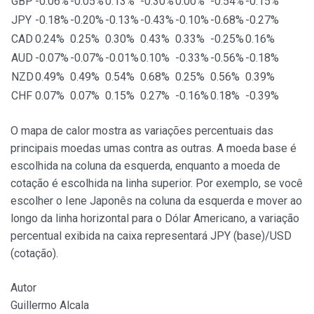
GBP
-0.06%
-0.05%
0.13%
-0.30%
0.00%
-0.54%
-0.15%
JPY
-0.18%
-0.20%
-0.13%
-0.43%
-0.10%
-0.68%
-0.27%
CAD
0.24%
0.25%
0.30%
0.43%
0.33%
-0.25%
0.16%
AUD
-0.07%
-0.07%
-0.01%
0.10%
-0.33%
-0.56%
-0.18%
NZD
0.49%
0.49%
0.54%
0.68%
0.25%
0.56%
0.39%
CHF
0.07%
0.07%
0.15%
0.27%
-0.16%
0.18%
-0.39%
O mapa de calor mostra as variações percentuais das
principais moedas umas contra as outras. A moeda base é
escolhida na coluna da esquerda, enquanto a moeda de
cotação é escolhida na linha superior. Por exemplo, se você
escolher o Iene Japonês na coluna da esquerda e mover ao
longo da linha horizontal para o Dólar Americano, a variação
percentual exibida na caixa representará JPY (base)/USD
(cotação).
Autor
Guillermo Alcala