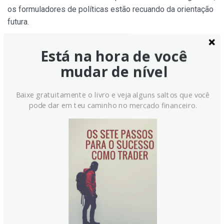
os formuladores de políticas estão recuando da orientação
futura.
Melhores Corretoras em 2026
Está na hora de você
mudar de nível
Principais Corretoras na Região MENA
Baixe gratuitamente o livro e veja alguns saltos que você
Melhores Empresas de Prop Trading em 2026
pode dar em teu caminho no mercado financeiro.
Cinco melhores corretoras de Forex em 2026
Melhores corretoras na Indonésia
Melhores corretoras na América Latina – LATAM 2026
Melhores corretoras para negociar EUR/USD
Corretoras com contas islâmicas e sem swap