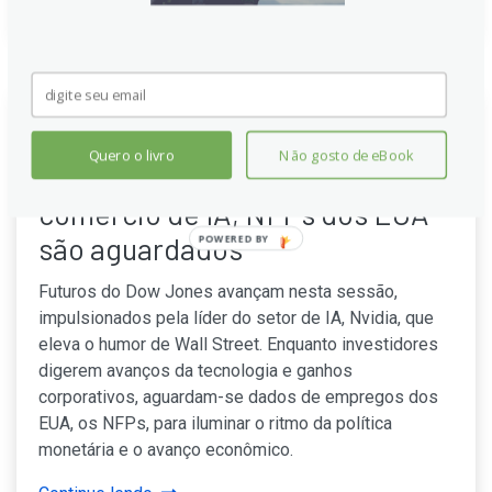
Futuros do Dow Jones sobem
Quero o livro
Não gosto de eBook
com Nvidia impulsionando o
comércio de IA; NFPs dos EUA
são aguardados
POWERED BY
Futuros do Dow Jones avançam nesta sessão,
impulsionados pela líder do setor de IA, Nvidia, que
eleva o humor de Wall Street. Enquanto investidores
digerem avanços da tecnologia e ganhos
corporativos, aguardam-se dados de empregos dos
EUA, os NFPs, para iluminar o ritmo da política
monetária e o avanço econômico.