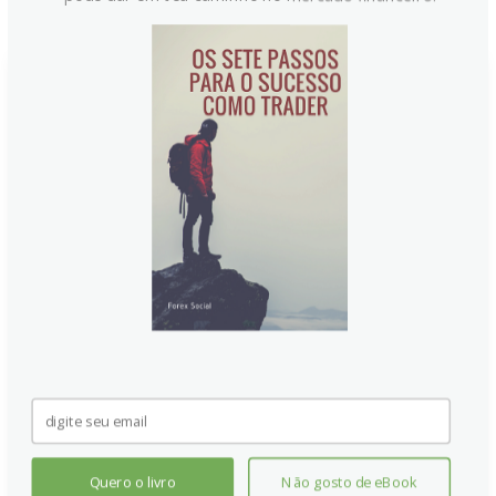
EUR/USD recua com Vendas no
Varejo dos EUA acima do
esperado e Warsh defendendo
novo framework de inflação
O par EUR/USD opera em queda nesta terça-feira,
pressionado pela resiliência da economia americana
e dados de varejo robustos. Enquanto o dólar se
estabiliza, investidores monitoram as tensões
geopolíticas entre EUA e Irã e as declarações de
Kevin Warsh sobre a necessidade de mudanças na
política monetária do Fed.
Continue lendo
Quero o livro
Não gosto de eBook