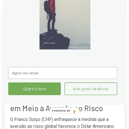
Franco Suíço Cede Terreno com
Quero o livro
Não gosto de eBook
Dólar Americano Ganha Força
em Meio à Aversão ao Risco
POWERED
BY
O Franco Suíço (CHF) enfraquece à medida que a
aversão ao risco global favorece o Dólar Americano