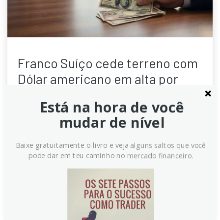
Franco Suíço cede terreno com
Dólar americano em alta por
demanda de porto seguro
Está na hora de você
O Franco Suíço (CHF) enfraquece enquanto o Dólar
mudar de nível
Americano (USD) ganha força, impulsionado por
tensões geopolíticas crescentes entre EUA e Irã.
Baixe gratuitamente o livro e veja alguns saltos que você
Rendimentos de títulos suíços de 10 anos atingem
pode dar em teu caminho no mercado financeiro.
máximas de quase dois meses, mas o SNB pode
intervir para limitar a valorização da moeda.
Continue lendo