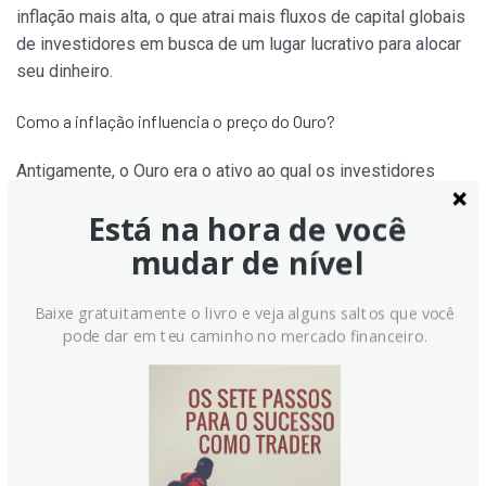
inflação mais alta, o que atrai mais fluxos de capital globais
de investidores em busca de um lugar lucrativo para alocar
seu dinheiro.
Como a inflação influencia o preço do Ouro?
Antigamente, o Ouro era o ativo ao qual os investidores
recorriam em tempos de alta inflação, pois preservava seu
Está na hora de você
valor. Embora os investidores ainda comprem Ouro por
mudar de nível
suas propriedades de porto seguro em tempos de
turbulência extrema do mercado, isso não é o caso na
maioria das vezes. Isso ocorre porque, quando a inflação
Baixe gratuitamente o livro e veja alguns saltos que você
está alta, os bancos centrais aumentam as taxas de juros
pode dar em teu caminho no mercado financeiro.
para combatê-la.
Taxas de juros mais altas são negativas para o Ouro porque
aumentam o custo de oportunidade de manter Ouro em
relação a um ativo que rende juros ou de depositar o