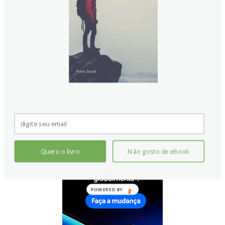
dinheiro em uma conta poupança. Por outro lado, inflação
mais baixa tende a ser positiva para o Ouro, pois reduz as
taxas de juros, tornando o metal brilhante uma alternativa de
investimento mais viável.
Quero o livro
Não gosto de eBook