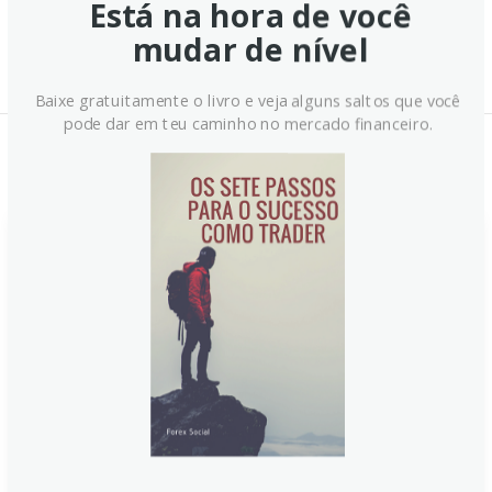
Está na hora de você
mudar de nível
Baixe gratuitamente o livro e veja alguns saltos que você
pode dar em teu caminho no mercado financeiro.
Notícias Relacionadas:
Forex Hoje: Ouro alcança
recorde enquanto o USD luta
para se recuperar após dados
de empregos fracos
Ontem, o ouro superou marcas históricas enquanto o
dólar dos EUA ainda luta para se recuperar após
dados de empregos fracos. O mercado reage a uma