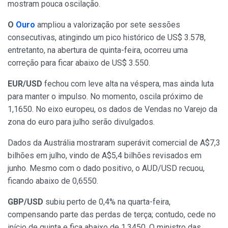
mostram pouca oscilação.
O
Ouro
ampliou a valorização por sete sessões
consecutivas, atingindo um pico histórico de US$ 3.578,
entretanto, na abertura de quinta-feira, ocorreu uma
correção para ficar abaixo de US$ 3.550.
EUR/USD
fechou com leve alta na véspera, mas ainda luta
para manter o impulso. No momento, oscila próximo de
1,1650. No eixo europeu, os dados de Vendas no Varejo da
zona do euro para julho serão divulgados.
Dados da Austrália mostraram superávit comercial de A$7,3
bilhões em julho, vindo de A$5,4 bilhões revisados em
junho. Mesmo com o dado positivo, o AUD/USD recuou,
ficando abaixo de 0,6550.
GBP/USD
subiu perto de 0,4% na quarta-feira,
compensando parte das perdas de terça; contudo, cede no
início de quinta e fica abaixo de 1,3450. O ministro das