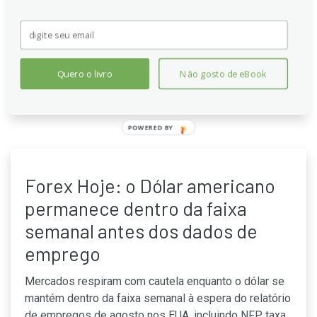
surpresa de emprego menor que o esperado, com o
rendimento de 10 anos caindo, alimentando
movimentos de preço em ouro, câmbio e ações
globais.
Quero o livro
Não gosto de eBook
Continue lendo
POWERED BY
Forex Hoje: o Dólar americano
permanece dentro da faixa
semanal antes dos dados de
emprego
Mercados respiram com cautela enquanto o dólar se
mantém dentro da faixa semanal à espera do relatório
de empregos de agosto nos EUA, incluindo NFP, taxa