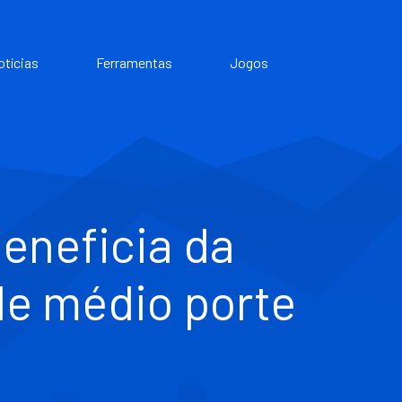
otícias
Ferramentas
Jogos
beneficia da
de médio porte