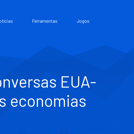
otícias
Ferramentas
Jogos
conversas EUA-
ais economias