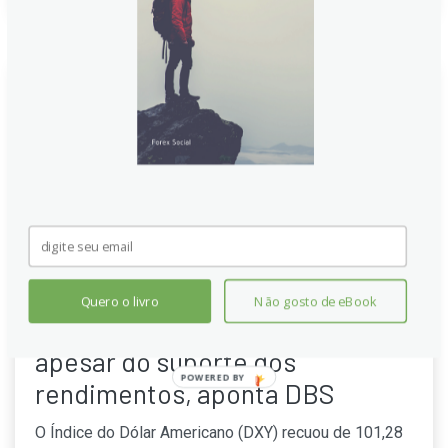
Quero o livro
Não gosto de eBook
Dólar Americano (DXY): Cai
apesar do suporte dos
POWERED
rendimentos, aponta DBS
BY
O Índice do Dólar Americano (DXY) recuou de 101,28