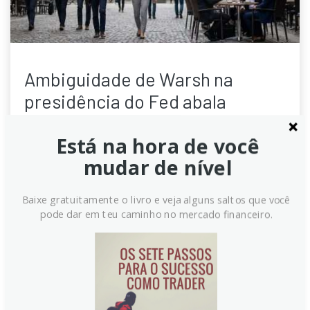
Ambiguidade de Warsh na
presidência do Fed abala
perspectiva do Dólar, aponta
Está na hora de você
DBS
mudar de nível
Philip Wee, do DBS, destaca a incerteza sobre a
abordagem do novo presidente do Fed, Kevin Warsh.
Baixe gratuitamente o livro e veja alguns saltos que você
A postura reformista de Warsh pode criar atritos com
pode dar em teu caminho no mercado financeiro.
o mercado e a Casa Branca, especialmente se a
inflação PCE surpreender, aumentando a ambiguidade
para os traders de Dólar.
Continue lendo