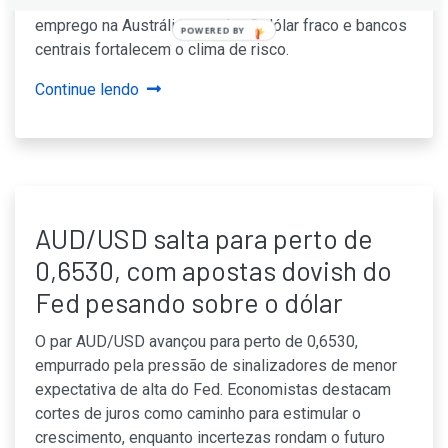
na próxima reunião, com dados de varejo dos EUA e
emprego na Austrália no radar. O dólar fraco e bancos
POWERED BY
centrais fortalecem o clima de risco.
Continue lendo
AUD/USD salta para perto de
0,6530, com apostas dovish do
Fed pesando sobre o dólar
O par AUD/USD avançou para perto de 0,6530,
empurrado pela pressão de sinalizadores de menor
expectativa de alta do Fed. Economistas destacam
cortes de juros como caminho para estimular o
crescimento, enquanto incertezas rondam o futuro