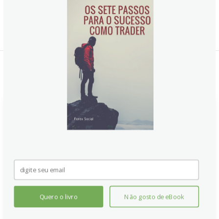
Notícias Relacionadas:
AUD/USD salta para perto de
0,6670 com apostas dovish do
Fed elevando o humor do
mercado
O AUD/USD avança próximo de 0,6670, impulsionado
pela indicação de política dovish do Fed e pelo humor
Quero o livro
Não gosto de eBook
positivo dos investidores. Espera-se cortes de juros