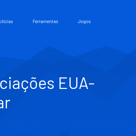
otícias
Ferramentas
Jogos
ociações EUA-
ar