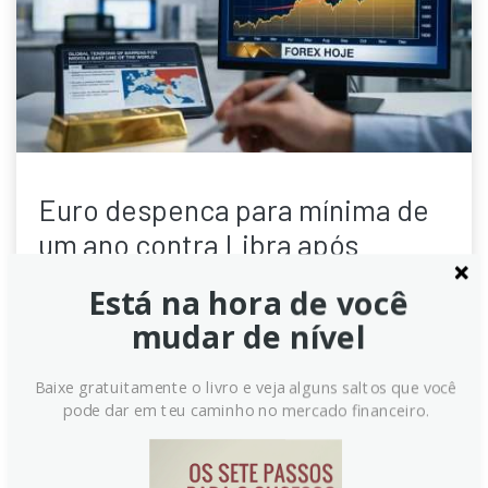
Euro despenca para mínima de
um ano contra Libra após
inflação da Zona do Euro
Está na hora de você
decepcionar
mudar de nível
O Euro (EUR) atingiu seu menor valor em um ano
contra a Libra Esterlina (GBP) nesta quarta-feira, após
Baixe gratuitamente o livro e veja alguns saltos que você
dados de inflação da Zona do Euro virem abaixo do
pode dar em teu caminho no mercado financeiro.
esperado. A desaceleração tanto da inflação cheia
quanto da subjacente diminui as expectativas de
novas altas de juros pelo Banco Central Europeu