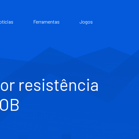
otícias
Ferramentas
Jogos
por resistência
UOB