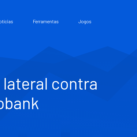
otícias
Ferramentas
Jogos
lateral contra
bobank