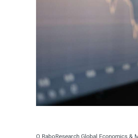
O RaboResearch Global Economics & M