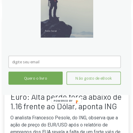
Quero o livro
Não gosto de eBook
Euro: Alta perde força abaixo de
POWERED
1.16 frente ao Dólar, aponta ING
BY
O analista Francesco Pesole, do ING, observa que a
ação de preço do EUR/USD após o relatório de
empregos dos EUA revela a falta de um forte viés de