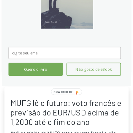
Apesar dos desenvolvimentos políticos na França,
incluindo a candidatura de Marine Le Pen em 2027, o
ING não vê impacto imediato no Euro. A análise
aponta para um viés de baixa para o EUR/USD, com
atenção também para a inflação sueca e a dinâmica
do EUR/SEK.
Continue lendo
Quero o livro
Não gosto de eBook
POWERED BY
MUFG lê o futuro: voto francês e
previsão do EUR/USD acima de
1,2000 até o fim do ano