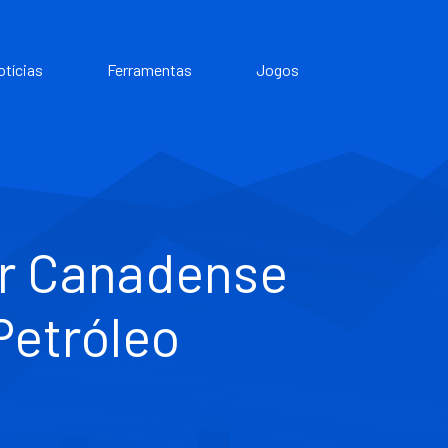
otícias
Ferramentas
Jogos
ar Canadense
Petróleo