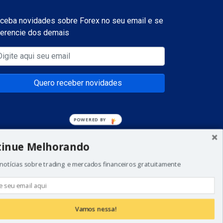
ceba novidades sobre Forex no seu email e se
ferencie dos demais
Quero receber novidades
POWERED
BY
tinue Melhorando
notícias sobre trading e mercados financeiros gratuitamente
a todos os investidores. Não invista dinheiro que
 de começar a realizar esse tipo de investimentos.
Vamos nessa!