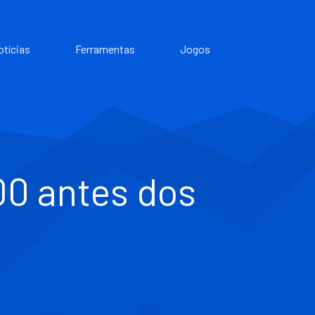
otícias
Ferramentas
Jogos
00 antes dos
B