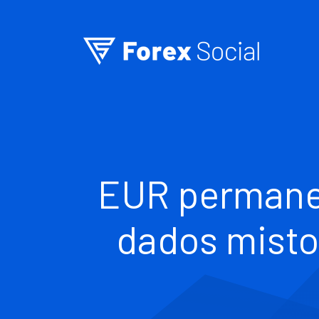
Ir para o conteúdo
EUR permanec
dados misto