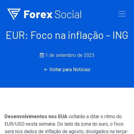
Ir para o conteúdo
EUR: Foco na inflação – ING
1 de setembro de 2025
← Voltar para Notícias
Desenvolvimentos nos EUA
voltarão a ditar o ritmo do
EUR/USD nesta semana. Do lado da zona do euro, o foco
será nos dados de inflação de agosto, divulgados na terça-