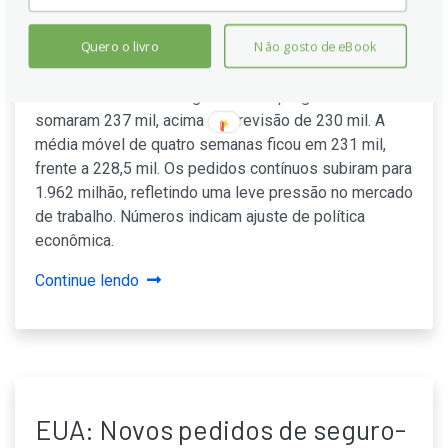
desemprego nos EUA: 237 mil
Quero o livro
Não gosto de eBook
contra 230 mil esperados
Pedidos iniciais de seguro-desemprego nos EUA
somaram 237 mil, acima da previsão de 230 mil. A
média móvel de quatro semanas ficou em 231 mil,
frente a 228,5 mil. Os pedidos contínuos subiram para
1.962 milhão, refletindo uma leve pressão no mercado
de trabalho. Números indicam ajuste de política
econômica.
Continue lendo
EUA: Novos pedidos de seguro-