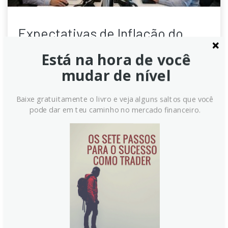
Expectativas de Inflação do
Consumidor da NY Fed
Está na hora de você
Disparam Apesar de Alívio nos
mudar de nível
Preços da Gasolina
Baixe gratuitamente o livro e veja alguns saltos que você
Pesquisa do Federal Reserve de Nova York revela
pode dar em teu caminho no mercado financeiro.
aumento nas preocupações dos americanos com o
custo de vida. Expectativas de inflação em um ano
saltaram para 3,7% em junho, o maior nível desde
setembro de 2023, mesmo com a queda nas
projeções para preços de gasolina. Consumidores
mostram otimismo com finanças pessoais e mercado
de trabalho.
Continue lendo