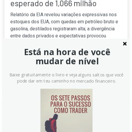
esperado de 1,066 milhão
Relatório da EIA revelou variações expressivas nos
estoques dos EUA, com quedas em petróleo bruto e
gasolina, destilados registraram alta; a divergência
entre dados privados e expectativas provocou
pressão de venda, surpreendendo o mercado e
Está na hora de você
mudando o tom sobre a trajetória do petróleo no curto
prazo para investidores e operadores.
mudar de nível
Continue lendo
Baixe gratuitamente o livro e veja alguns saltos que você
pode dar em teu caminho no mercado financeiro.
EIA: Estoques semanais de
petróleo bruto sobem 3,524
milhões de barris, contra