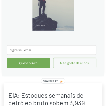
expectativa de 288 mil
Resumo: a EIA reportou aumento de 3,524 milhões de
barris nos estoques de petróleo bruto, superando a
previsão de 288 mil. Dados da API mostraram crude
+7,36 milhões, gasolina +2,99 milhões e distillados
-4,79 milhões, com implicações para o commodity. O
déficit de distillados aumenta o viés bullish para
Brent.
Continue lendo
Quero o livro
Não gosto de eBook
EIA: Estoques semanais de
petróleo bruto sobem 3,939