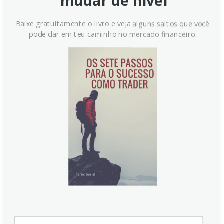
mudar de nível
Baixe gratuitamente o livro e veja alguns saltos que você
pode dar em teu caminho no mercado financeiro.
Banco Central Europeu deve
manter juros em meio à
desaceleração da inflação e
crescimento mais fraco
O Banco Central Europeu (BCE) deve manter as taxas
de juros inalteradas nesta quinta-feira, após um
aumento em junho. A atenção se volta para as
declarações da presidente Lagarde, em um cenário
de inflação em desaceleração, crescimento mais
fraco e recuo nos preços do petróleo, gerando riscos
para o Euro.
Continue lendo