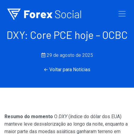
Ir para o conteúdo
DXY: Core PCE hoje – OCBC
29 de agosto de 2025
← Voltar para Notícias
Resumo do momento
O
DXY
(índice do dólar dos EUA)
manteve leve desvalorização ao longo da noite, enquanto a
maior parte das moedas asiáticas ganharam terreno em