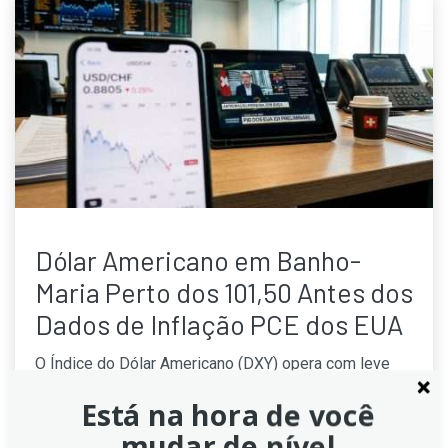
Dólar Americano em Banho-
Maria Perto dos 101,50 Antes dos
Dados de Inflação PCE dos EUA
O Índice do Dólar Americano (DXY) opera com leve
baixa, em torno de 101,50, na expectativa da
Está na hora de você
divulgação dos dados de inflação PCE de maio.
Investidores aguardam o índice de preços de gastos
mudar de nível