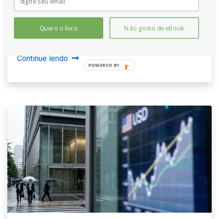
Dados sobre GDP e desemprego fortalecem o
cenário de menos cortes de juros, enquanto o
mercado analisa sinais de política monetária do Fed e
Quero o livro
Não gosto de eBook
possíveis impactos globais no futuro.
Continue lendo
POWERED BY