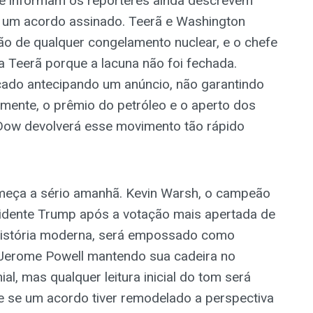
e informam os repórteres ainda descrevem
 um acordo assinado. Teerã e Washington
 de qualquer congelamento nuclear, e o chefe
 Teerã porque a lacuna não foi fechada.
ercado antecipando um anúncio, não garantindo
amente, o prêmio do petróleo e o aperto dos
 Dow devolverá esse movimento tão rápido
começa a sério amanhã. Kevin Warsh, o campeão
esidente Trump após a votação mais apertada de
história moderna, será empossado como
 Jerome Powell mantendo sua cadeira no
al, mas qualquer leitura inicial do tom será
e se um acordo tiver remodelado a perspectiva