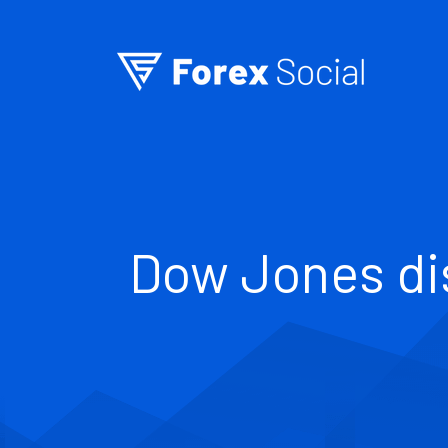
Ir para o conteúdo
Dow Jones di