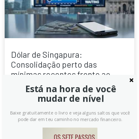
Dólar de Singapura:
Consolidação perto das
mínimas recentes frente ao
Dólar Americano – UOB
Está na hora de você
mudar de nível
O Dólar de Singapura (SGD) tem se mantido próximo
de suas mínimas recentes em relação ao Dólar
Americano (USD). Analistas do UOB observam que o
Baixe gratuitamente o livro e veja alguns saltos que você
par USD/SGD flutuou, mas a ação do preço intradiário
pode dar em teu caminho no mercado financeiro.
sugere um movimento lateral. A expectativa é de
consolidação, com atenção a níveis de suporte