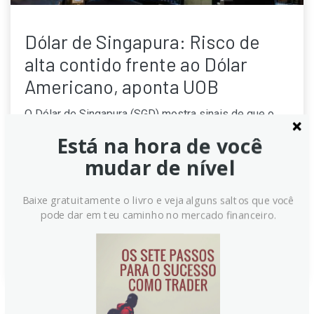
Dólar de Singapura: Risco de
alta contido frente ao Dólar
Americano, aponta UOB
O Dólar de Singapura (SGD) mostra sinais de que o
risco de alta contra o Dólar Americano (USD)
Está na hora de você
permanece limitado. Analistas do UOB indicam que,
mudar de nível
embora o par USD/SGD tenha fechado praticamente
estável, a momentum de curto prazo aponta para uma
leve queda. A expectativa é de consolidação em uma
Baixe gratuitamente o livro e veja alguns saltos que você
pode dar em teu caminho no mercado financeiro.
faixa específica.
Continue lendo