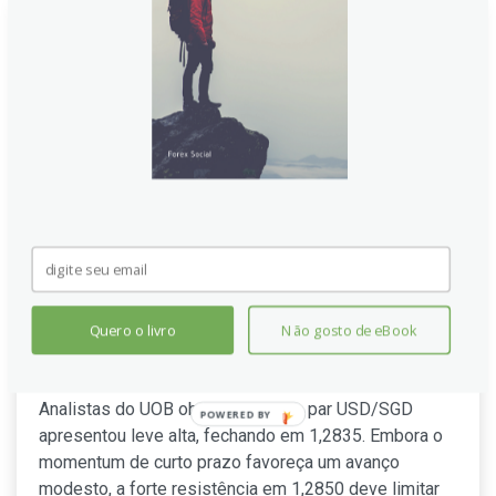
Dólar de Singapura: Risco de
alta limitado em 1,2790 contra o
Quero o livro
Não gosto de eBook
Dólar Americano – UOB
Analistas do UOB observam que o par USD/SGD
POWERED BY
apresentou leve alta, fechando em 1,2835. Embora o
momentum de curto prazo favoreça um avanço
modesto, a forte resistência em 1,2850 deve limitar