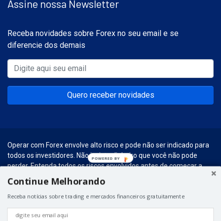
Assine nossa Newsletter
Receba novidades sobre Forex no seu email e se
diferencie dos demais
Quero receber novidades
Operar com Forex envolve alto risco e pode não ser indicado para
todos os investidores. Não invista dinheiro que você não pode
POWERED BY
perder. Entenda todos os riscos envolvidos antes de começar a
realizar esse tipo de investimentos.
Continue Melhorando
© 2026 – Forex Social. Graças a
Hospedagem para WordPress
do
Receba notícias sobre trading e mercados financeiros gratuitamente
Universo WP.